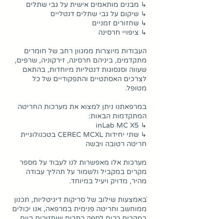
↳ מבנים מותאמים אישית על גבי שתלים
↳ שיקום על גבי שתלים דנטליים
↳ שחזורים זמניים
↳ ציפויי חרסינה
העבודות מיוצרות ממגוון רחב של חומרים
מתקדמים, ביניהם חרסינה, זירקוניה, שרפים,
שעווה וסגסוגות דנטליות מיוחדות, בהתאם
לצרכים האסתטיים והתפקודיים של כל
מטופל.
במרפאתנו ניתן למצוא את מערכות החריטה
המתקדמות הבאות:
↳ inLab MC X5
↳ שתי יחידות CEREC MCXL בטכנולוגיית
חריטה רטובה ויבשה
מערכות אלו מאפשרות לנו לעבוד על מספר
מקרים במקביל ולשמור על תהליך עבודה
מהיר, מדויק ויעיל במיוחד.
ֿבאמצעות שילוב של סריקות דיגיטליות, תכנון
ממוחשב וחריטה פנימית במרפאה, אנו יכולים
במקרים רבים לספק כתרים ושחזורים ביום