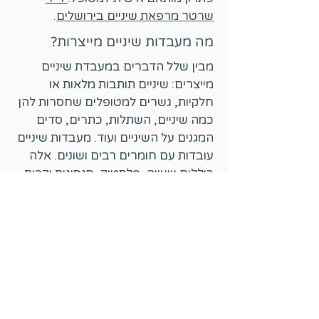
שרטר מרפאת שיניים בירושלים
.
מה מעבדות שיניים מייצרות?
מבין שלל הדברים במעבדת שיניים
מייצרים: שיניים תותבות מלאות או
חלקיות, גשרים למטופלים שחסרות להן
כמה שיניים, השתלות, כתרים, סדים
המגנים על השיניים ועוד. מעבדות שיניים
עובדות עם חומרים רבים ושונים. אלה
כוללים שעווה, פלסטיק, סגסוגות יקרות
פורצלנים ועוד. טכנאי השיניים מיומנים
בשימוש בציוד ובמכשירים מתוחכמים
ליצירת מוצרים אלו ולביצוע פרוצדורות
במעבדה.
הקשר של רופא שיניים עם
המעבדה
רופא שיניים עובד במרפאת שיניים ושם